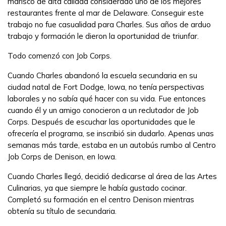
marisco de alta calidad considerado uno de los mejores
Estudiantes
restaurantes frente al mar de Delaware. Conseguir este
Padres/Influenciadores
trabajo no fue casualidad para Charles. Sus años de arduo
trabajo y formación le dieron la oportunidad de triunfar.
Empleadores
Todo comenzó con Job Corps.
Cuando Charles abandonó la escuela secundaria en su
FAQs
ciudad natal de Fort Dodge, Iowa, no tenía perspectivas
laborales y no sabía qué hacer con su vida. Fue entonces
cuando él y un amigo conocieron a un reclutador de Job
English
Corps. Después de escuchar las oportunidades que le
ofrecería el programa, se inscribió sin dudarlo. Apenas unas
semanas más tarde, estaba en un autobús rumbo al Centro
CONECTARSE
Job Corps de Denison, en Iowa.
Cuando Charles llegó, decidió dedicarse al área de las Artes
COMIENZA YA
Culinarias, ya que siempre le había gustado cocinar.
Completó su formación en el centro Denison mientras
obtenía su título de secundaria.