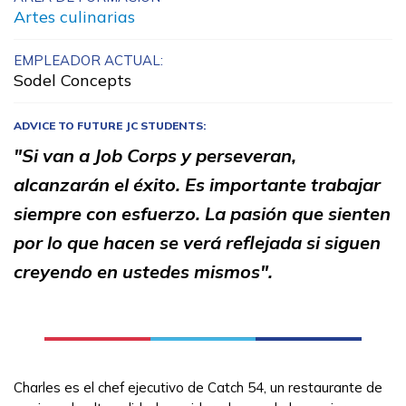
Artes culinarias
Programas de
Entrenamiento
EMPLEADOR ACTUAL:
Sodel Concepts
Artes culinarias
Carpintería, Pre pasantía
ADVICE TO FUTURE JC STUDENTS:
"Si van a Job Corps y perseveran,
Conservación forestal y
alcanzarán el éxito. Es importante trabajar
extinción de incendios
siempre con esfuerzo. La pasión que sienten
Mampostería, Pre
por lo que hacen se verá reflejada si siguen
pasantía
creyendo en ustedes mismos".
Ver más ...
Aprender más
Charles es el chef ejecutivo de Catch 54, un restaurante de